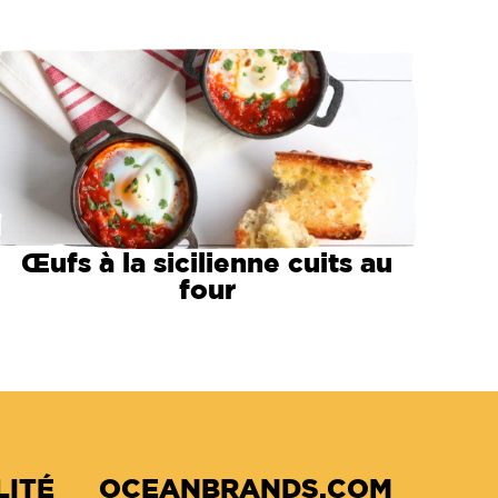
Œufs à la sicilienne cuits au
four
LITÉ
OCEANBRANDS.COM