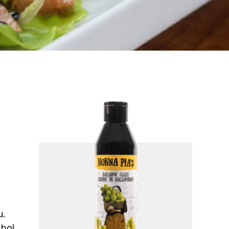
u.
 bol,