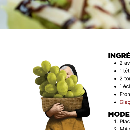
INGR
2 av
1 tê
2 to
1 éc
Fro
Glaç
MODE
Plac
Méla