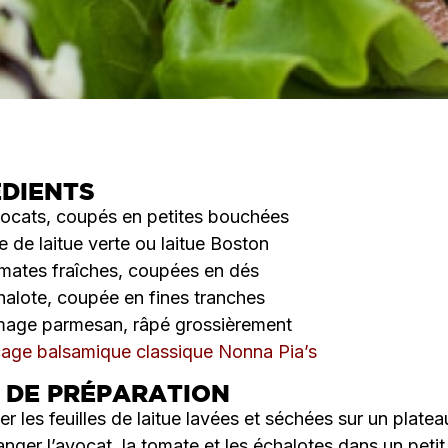
ÉDIENTS
ocats, coupés en petites bouchées
te de laitue verte ou laitue Boston
mates fraîches, coupées en dés
halote, coupée en fines tranches
mage parmesan, râpé grossièrement
age balsamique classique Nonna Pia’s
 DE PRÉPARATION
er les feuilles de laitue lavées et séchées sur un platea
nger l’avocat, la tomate et les échalotes dans un petit