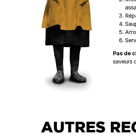
assa
Répa
Sau
Arro
Serv
Pas de c
saveurs d
AUTRES RE