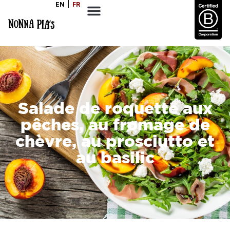
EN
FR
Salade de roquette aux
pêches, au fromage de
chèvre, au prosciutto et
au basilic
PORTIONS
2-3