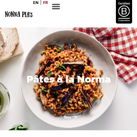
EN
FR
Pâtes à la Norma
PORTIONS
CUISSON
DIFFICULTÉ
4
30
Moyen
MINS