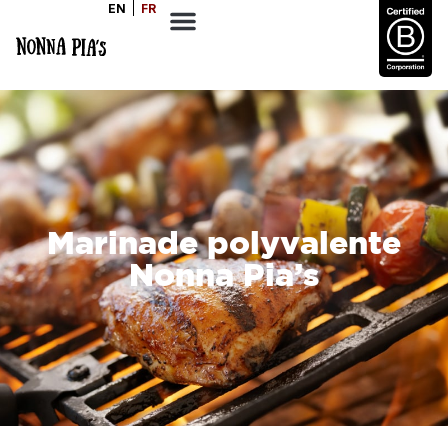
EN
FR
Marinade polyvalente
Nonna Pia’s
PORTIONS
8